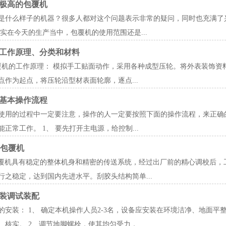
极高的包覆机
是什么样子的机器？很多人都对这个问题表示非常的疑问，同时也充满了
其实在今天的生产当中，包覆机的使用范围还是...
工作原理、分类和材料
覆机的工作原理： 模拟手工贴面动作，采用各种成型压轮。将外表装饰资
点作为起点，将压轮沿型材表面轮廓，逐点...
基本操作流程
使用的过程中一定要注意，操作的人一定要按照下面的操作流程，来正确
能正常工作。 1、 要先打开主电源，给控制...
胶包覆机
包覆机具有稳定的整体机身和精密的传送系统，经过出厂前的精心调校后，工
行之稳定，达到国内先进水平。刮胶头结构简单...
装调试装配
的安装： 1、 确定本机操作人员2-3名，设备应安装在环境洁净、地面
、核实。 2、调节地脚螺栓，使其均匀受力，...